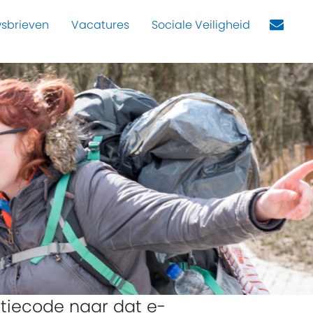
sbrieven
Vacatures
Sociale Veiligheid
catiecode naar dat e-