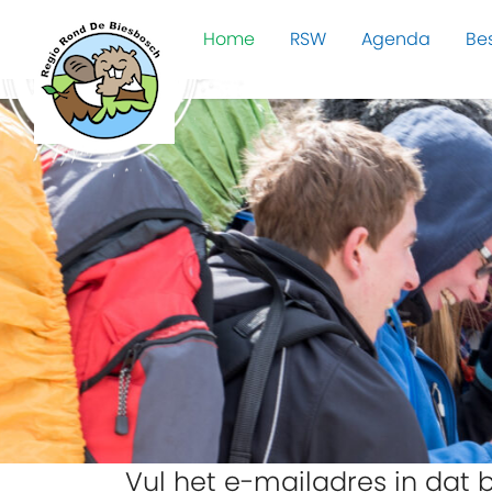
Home
RSW
Agenda
Be
Vul het e-mailadres in dat b