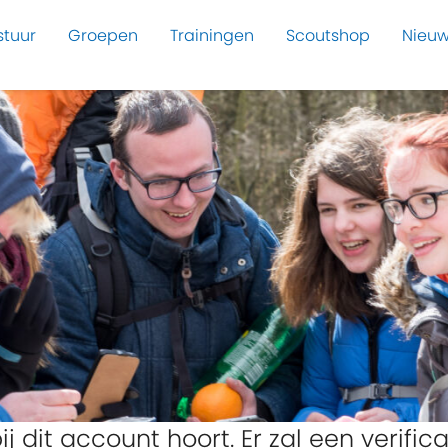
stuur
Groepen
Trainingen
Scoutshop
Nieuw
ij dit account hoort. Er zal een verifi