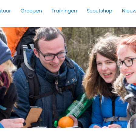
stuur
Groepen
Trainingen
Scoutshop
Nieuw